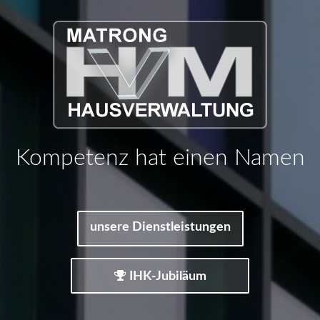
Service an erster Stelle
unsere Dienstleistungen
IHK-Jubiläum