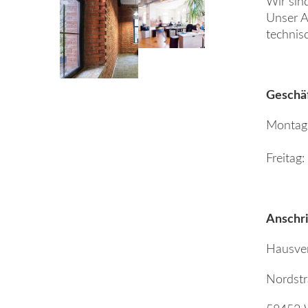
Wir sin
Unser A
technis
Geschäf
Montag 
Freitag
Anschri
Hausve
Nordstr