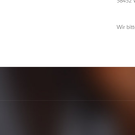
58452 
Wir bit