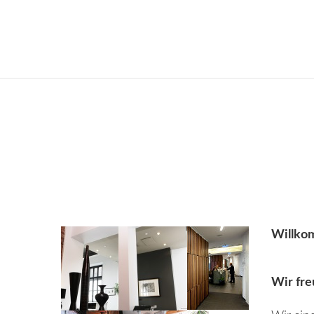
Willko
Wir fre