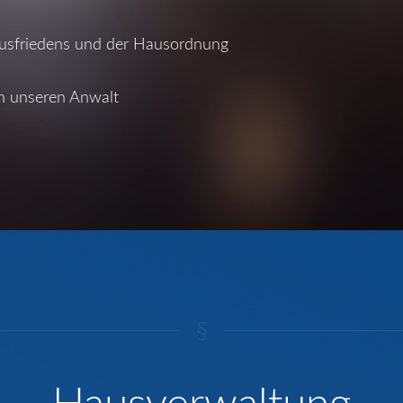
usfriedens und der Hausordnung
ch unseren Anwalt
§